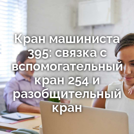
Кран машиниста
395: связка с
вспомогательный
кран 254 и
разобщительный
кран