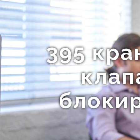
395 кра
клапа
блокир