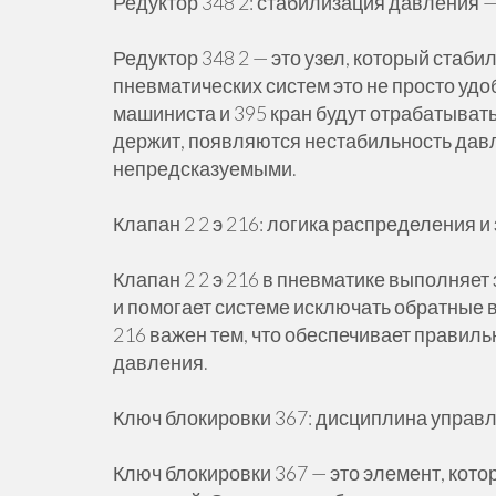
Редуктор 348 2: стабилизация давления 
Редуктор 348 2 — это узел, который стаб
пневматических систем это не просто удо
машиниста и 395 кран будут отрабатывать
держит, появляются нестабильность давл
непредсказуемыми.
Клапан 2 2 э 216: логика распределения 
Клапан 2 2 э 216 в пневматике выполняет
и помогает системе исключать обратные вл
216 важен тем, что обеспечивает правил
давления.
Ключ блокировки 367: дисциплина управл
Ключ блокировки 367 — это элемент, кот