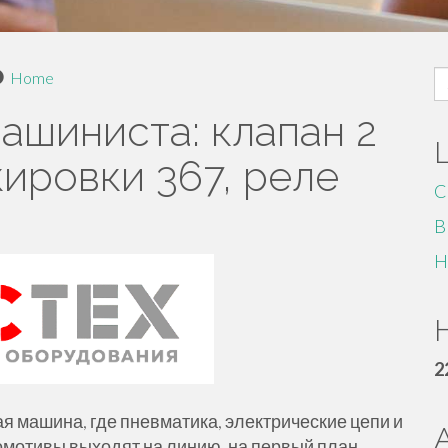
S
Home
fo
машиниста: клапан 2
кировки 367, реле
C
B
H
H
2
я машина, где пневматика, электрические цепи и
омотивы выходят на линию, на первый план