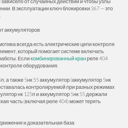
 зависело от случайных действий и чтобы узлы
нии. В эксплуатации ключ блокировки 367 — это
.
 от аккумуляторов
мотива всегда есть электрические цепи контроля
лемент, который помогает системе включать
работы. Если
комбинированный кран
реле 404
а контроле оборудования.
, а также 5нк 55 аккумулятор (аккумулятор 5нк
а оставалась контролируемой при разных режимах
мулятор нк 125п и аккумулятор 5нк 55 держали
кая часть (включая реле 404) может терять
движения и доказательная база