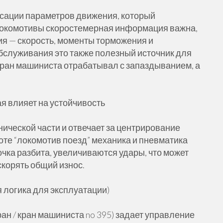
ксации параметров движения, который
 локомотивы скоростемерная информация важна,
ия — скорость, моменты торможения и
обслуживания это также полезный источник для
ран машиниста отрабатывал с запаздыванием, а
я влияет на устойчивость
ической части и отвечает за центрирование
оте “локомотив поезд” механика и пневматика
ка разбита, увеличиваются удары, что может
скорять общий износ.
я логика для эксплуатации)
ран / кран машиниста no 395) задает управление