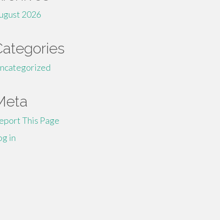
ugust 2026
Categories
ncategorized
Meta
eport This Page
og in