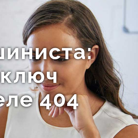
шиниста:
, ключ
еле 404