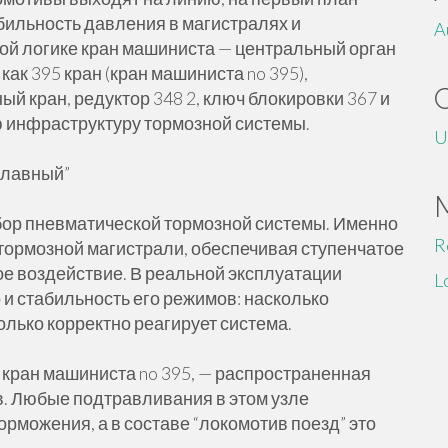
бильность давления в магистралях и
A
той логике кран машиниста — центральный орган
ак 395 кран (кран машиниста no 395),
й кран, редуктор 348 2, ключ блокировки 367 и
ю инфраструктуру тормозной системы.
U
“главный”
ор пневматической тормозной системы. Именно
R
 тормозной магистрали, обеспечивая ступенчатое
ое воздействие. В реальной эксплуатации
L
о и стабильность его режимов: насколько
лько корректно реагирует система.
е кран машиниста no 395, — распространенная
в. Любые подтравливания в этом узле
можения, а в составе “локомотив поезд” это