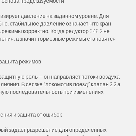
— основа предсказуемости
илизирует давление на заданном уровне. Для
бно: стабильное давление означает, что кран
 режимы корректно. Когда редуктор 348 2 не
ения, а значит тормозные режимы становятся
и защита режимов
 защитную роль — он направляет потоки воздуха
ияния. В связке “локомотив поезд” клапан 2 2 э
ьную последовательность при изменениях
ения и защита от ошибок
орый задает разрешение для определенных