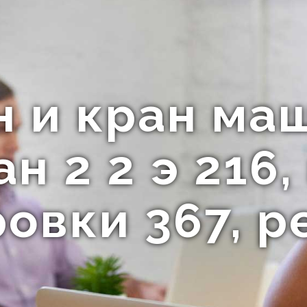
н и кран ма
н 2 2 э 216
овки 367, р