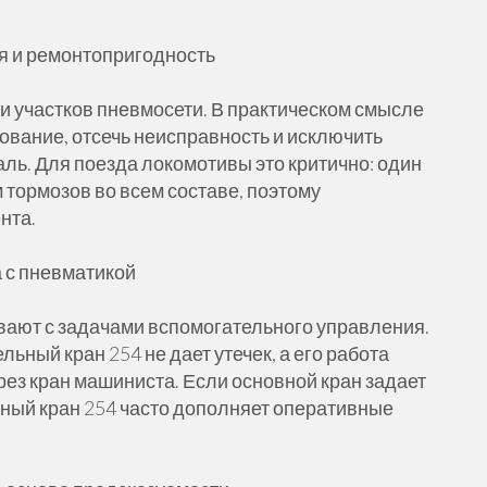
я и ремонтопригодность
 участков пневмосети. В практическом смысле
ование, отсечь неисправность и исключить
аль. Для поезда локомотивы это критично: один
 тормозов во всем составе, поэтому
нта.
а с пневматикой
вают с задачами вспомогательного управления.
льный кран 254 не дает утечек, а его работа
ез кран машиниста. Если основной кран задает
ьный кран 254 часто дополняет оперативные