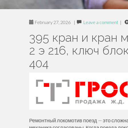
February 27, 2026
|
Leave a comment
|
395 кран и кран 
2 э 216, ключ бло
404
Ремонтный локомотив поезд — это сложна
механика согласованы. Когда поезда лок