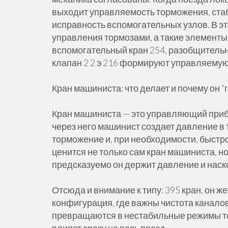
выходит управляемость торможения, ста
исправность вспомогательных узлов. В э
управления тормозами, а такие элементы к
вспомогательный кран 254, разобщительны
клапан 2 2 э 216 формируют управляему
Кран машиниста: что делает и почему он 
Кран машиниста — это управляющий приб
через него машинист создает давление в
торможение и, при необходимости, быстр
ценится не только сам кран машиниста, н
предсказуемо он держит давление и наско
Отсюда и внимание к типу: 395 кран, он ж
конфигурация, где важны чистота канало
превращаются в нестабильные режимы тор
влияет сразу на весь поезд.