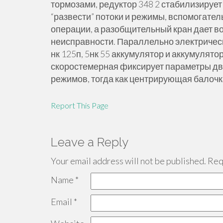
тормозами, редуктор 348 2 стабилизирует
“развести” потоки и режимы, вспомогате
операции, а разобщительный кран дает в
неисправности. Параллельно электрическа
нк 125п, 5нк 55 аккумулятор и аккумулято
скоростемерная фиксирует параметры дв
режимов, тогда как центрирующая балочк
Report This Page
Leave a Reply
Your email address will not be published.
Requ
Name
*
Email
*