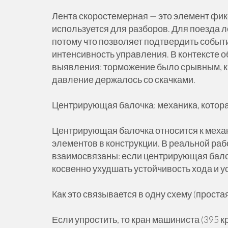
Лента скоростемерная — это элемент фи
используется для разборов. Для поезда
потому что позволяет подтвердить событ
интенсивность управления. В контексте 
выявления: торможение было срывным, к
давление держалось со скачками.
Центрирующая балочка: механика, котора
Центрирующая балочка относится к механ
элементов в конструкции. В реальной раб
взаимосвязаны: если центрирующая балоч
косвенно ухудшать устойчивость хода и у
Как это связывается в одну схему (проста
Если упростить, то кран машиниста (395 к