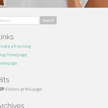
earch
r:
Links
reate a free blog
log Homepage
omepage
its
29
Visitors at this page
Archives